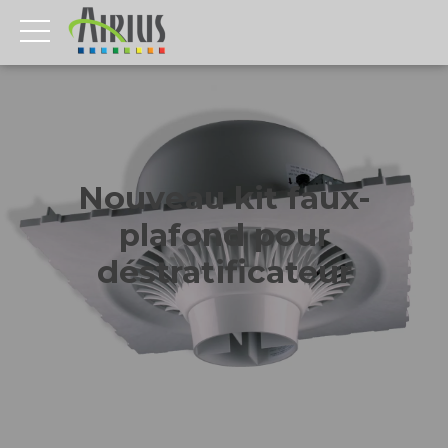
Nouveau kit faux-
plafond pour
déstratificateur