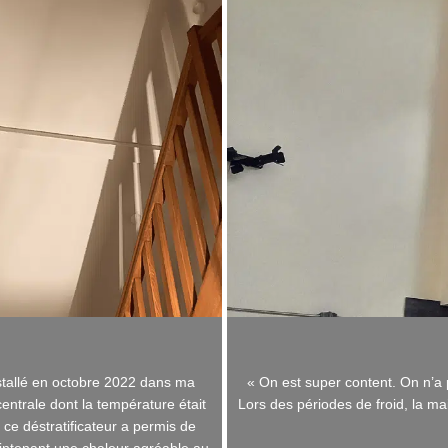
nstallé en octobre 2022 dans ma
« On est super content. On n’a p
ntrale dont la température était
Lors des périodes de froid, la 
 ce déstratificateur a permis de