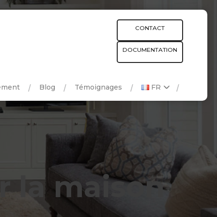
CONTACT
DOCUMENTATION
ement
Blog
Témoignages
FR
ur la maison