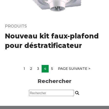
PRODUITS
Nouveau kit faux-plafond
pour déstratificateur
1
2
3
4
5
PAGE SUIVANTE >
Rechercher
R
e
c
h