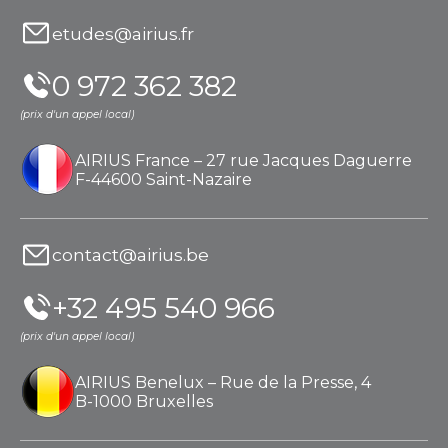
e
etudes@airius.fr
r
c
0 972 362 382
h
e
(prix d'un appel local)
r
AIRIUS France – 27 rue Jacques Daguerre
F-44600 Saint-Nazaire
contact@airius.be
+32 495 540 966
(prix d'un appel local)
AIRIUS Benelux – Rue de la Presse, 4
B-1000 Bruxelles